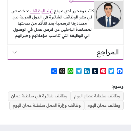
كاتب ومحرر لدي موقع
ترند الوظائف
متخصص
في نشر الوظائف الشاغرة في الدول العربية من
مصادرها الرسمية بعد التأكد من صحتها
لمساعدة الباحثين عن فرص عمل في الوصول
الي الوظيفة التي تناسب مؤهلاتهم وخبراتهم
المراجع
S
T
W
T
L
T
P
T
F
h
h
h
e
i
u
i
w
a
a
r
a
l
n
m
n
i
c
وسوم:
r
e
t
e
k
b
t
t
e
e
a
s
g
e
l
e
t
b
وظائف سلطنة عمان اليوم
وظائف شاغرة في سلطنة عمان
d
A
r
d
r
r
e
o
وظائف عمان اليوم
وظائف وزارة العمل سلطنة عمان اليوم
s
p
a
I
e
r
o
p
m
n
s
k
t