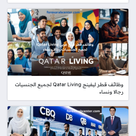
وظائف قطر ليفينج Qatar Living لجميع الجنسيات
رجالا ونساء