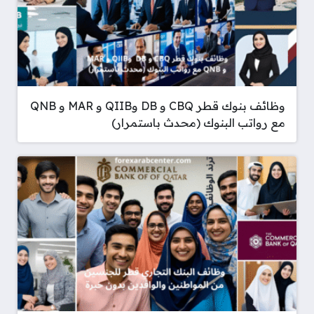
وظائف بنوك قطر CBQ و DB وQIIB و MAR و QNB
مع رواتب البنوك (محدث باستمرار)