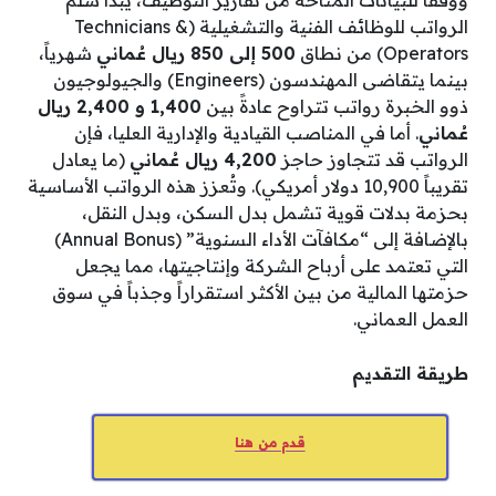
ووفقاً للبيانات المتاحة من تقارير التوظيف، يبدأ سلم
الرواتب للوظائف الفنية والتشغيلية (Technicians &
Operators) من نطاق
500 إلى 850 ريال عُماني
شهرياً،
بينما يتقاضى المهندسون (Engineers) والجيولوجيون
ذوو الخبرة رواتب تتراوح عادةً بين
1,400 و 2,400 ريال
عُماني
. أما في المناصب القيادية والإدارية العليا، فإن
الرواتب قد تتجاوز حاجز
4,200 ريال عُماني
(ما يعادل
تقريباً 10,900 دولار أمريكي). وتُعزز هذه الرواتب الأساسية
بحزمة بدلات قوية تشمل بدل السكن، وبدل النقل،
بالإضافة إلى “مكافآت الأداء السنوية” (Annual Bonus)
التي تعتمد على أرباح الشركة وإنتاجيتها، مما يجعل
حزمتها المالية من بين الأكثر استقراراً وجذباً في سوق
العمل العماني.
طريقة التقديم
قدم من هنا