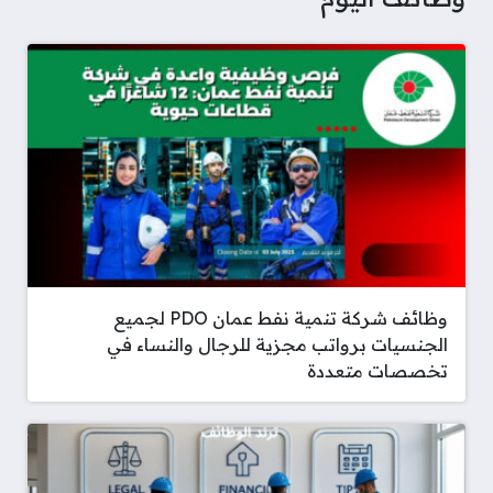
s
p
a
I
e
r
o
p
m
n
s
k
t
وظائف شركة تنمية نفط عمان PDO لجميع
الجنسيات برواتب مجزية للرجال والنساء في
تخصصات متعددة