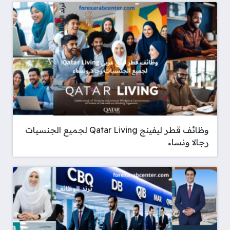
وظائف قطر ليفينج Qatar Living لجميع الجنسيات
رجالا ونساء