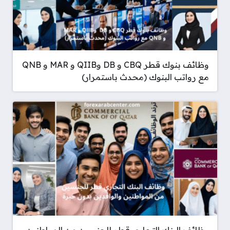
وظائف بنوك قطر CBQ و DB وQIIB و MAR و QNB
مع رواتب البنوك (محدث باستمرار)
وظائف البنك التجاري قطر للجنسين من المواطنين