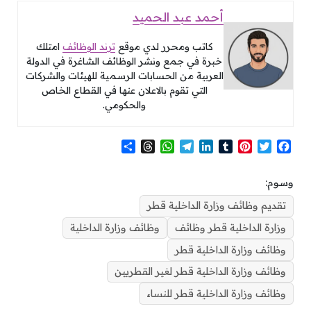
أحمد عبد الحميد
كاتب ومحرر لدي موقع
ترند الوظائف
امتلك
خبرة في جمع ونشر الوظائف الشاغرة في الدولة
العربية من الحسابات الرسمية للهيئات والشركات
التي تقوم بالاعلان عنها في القطاع الخاص
والحكومي.
S
T
W
T
L
T
P
T
F
h
h
h
e
i
u
i
w
a
a
r
a
l
n
m
n
i
c
وسوم:
r
e
t
e
k
b
t
t
e
e
a
s
g
e
l
e
t
b
تقديم وظائف وزارة الداخلية قطر
d
A
r
d
r
r
e
o
وزارة الداخلية قطر وظائف
وظائف وزارة الداخلية
s
p
a
I
e
r
o
p
m
n
s
k
وظائف وزارة الداخلية قطر
t
وظائف وزارة الداخلية قطر لغير القطريين
وظائف وزارة الداخلية قطر للنساء