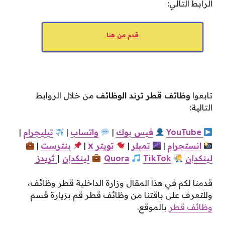
الرابط التالي:
قدم من هنا
تابعوا
وظائف قطر ترند الوظائف
من خلال الروابط
التالية:
YouTube
فيس
بوك
|
واتساب
|
تيليجرام
|
x
انستجرام
|
تمبلر
|
تويتر
|
بنترست
|
لينكدإن
TikTok
Quora
لينكدإن
|
ثريدز
قدمنا لكم في هذا المقال وزارة الداخلية قطر وظائف،
وللتعرف على باقتنا من وظائف قطر قم بزيارة قسم
وظائف قطر
بالموقع.