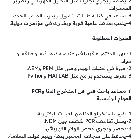
2-يصمم ويجري تجارب مثل التحليل الكهربائي وتطوير
المحفزات.
3-يساعد في كتابة طلبات التمويل ويدرب الطلاب الجدد.
4-يكتب مقالات علمية قوية ويشارك في مؤتمرات دولية.
الخبرات المطلوبة
1-انهى الدكتوراه قريبا في هندسة كيميائية او طاقة او
مواد.
2-خبرة في تقنيات الهيدروجين مثل PEM وAEM.
3-يعرف يستخدم برامج مثل MATLAB وPython.
٢. مساعد باحث فني في استخراج الدنا وPCR
المهام الرئيسية
1-يقوم باستخراج الدنا من العينات البكتيرية.
2-يعمل تفاعلات PCR لكشف جين NDM.
3-يحضر ويجري فحص الهلام الكهربائي.
4-يحافظ على سجلات المختبر بدقة ويتبع قواعد السلامة.