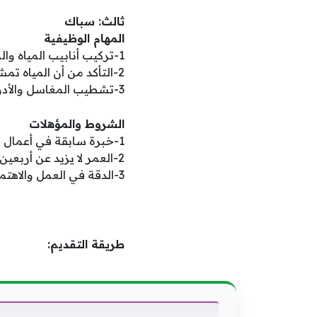
ثالث: سباك
المهام الوظيفية
1-تركيب أنابيب المياه والمواسير في المطابخ والحمامات الكبيرا والجميلة.
2-التأكد من أن المياه تمشي في الأنابيب بشكلن صحيح ولا يوجد أي تسريب.
3-تشطيب المغاسل والأدوات الصحية لكي تصبح جاهزةن للاستخدام اليومي.
الشروط والمؤهلات
1-خبرة سابقة في أعمال السباكة للفلل والبيوت داخل الإمارات الحبيبةن.
2-العمر لا يزيد عن أربعين سنة لكي يستطيع العمل لساعاتن طويلة في الموقع.
3-الدقة في العمل والاهتمام بالتفاصيل الصغيرا لكي لا تحدث مشاكل في المستقبل.
طريقة التقديم: