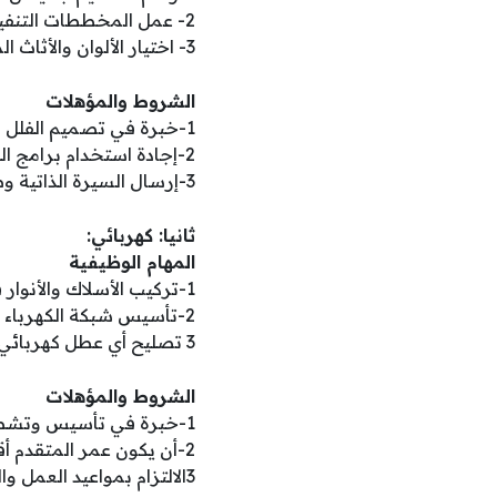
2- عمل المخططات التنفيذية والرسومات الصغيرا التي توضح كل شيء في الغرف.
3- اختيار الألوان والأثاث المناسب لكي يصبح البيت متل القصر الكبيرا.
الشروط والمؤهلات
1-خبرة في تصميم الفلل وأعمال الديكور داخل دولة الإمارات العربية المتحدةن.
2-إجادة استخدام برامج الكمبيوتر الصعبة متل الأوتوكاد والثري دي ماكس والفتوشوب.
3-إرسال السيرة الذاتية وصور الأعمال السابقة لكي نرا إبداعك الجميل والجديد.
ثانيا: كهربائي:
المهام الوظيفية
1-تركيب الأسلاك والأنوار في الفلل الجديدة لكي تضيء في الليل والنهار.
2-تأسيس شبكة الكهرباء القويةن في الجدران والأسقف بطريقة صحيحة وآمنة.
3 تصليح أي عطل كهربائي يحدث في الفيلا لكي لا ينقطع الضوء أبداً.
الشروط والمؤهلات
1-خبرة في تأسيس وتشطيب الفلل السكنية داخل دولة الإمارات العربيةن.
2-أن يكون عمر المتقدم أقل من أربعين عاماً لكي يكون نشيطن وقوي في العمل.
3الالتزام بمواعيد العمل والتعاون مع باقي العمال في الموقع الواحد.