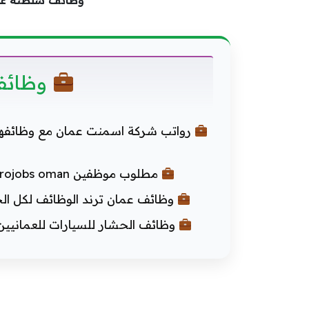
وظائف سلطنة عما
وظائف
رواتب شركة اسمنت عمان مع وظائفها
مطلوب موظفين petrojobs oman في النفط والغاز بعمان بأجر مجزي (2000 ريال)
وظائف عمان ترند الوظائف لكل الج
وظائف الحشار للسيارات للعمانيي