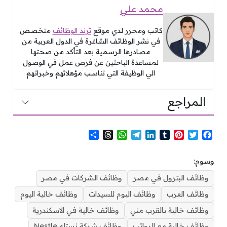
محمد علي
كاتب ومحرر لدي موقع
ترند الوظائف
متخصص
في نشر الوظائف الشاغرة في الدول العربية من
مصادرها الرسمية بعد التأكد من صحتها
لمساعدة الباحثين عن فرص عمل في الوصول
الي الوظيفة التي تناسب مؤهلاتهم وخبراتهم
المراجع
S
T
W
T
L
T
P
T
F
h
h
h
e
i
u
i
w
a
a
r
a
l
n
m
n
i
c
وسوم:
r
e
t
e
k
b
t
t
e
e
a
s
g
e
l
e
t
b
وظائف البترول في مصر
وظائف الشركات في مصر
d
A
r
d
r
r
e
o
وظائف العرب
وظائف اليوم للسيدات
وظائف خالية اليوم
s
p
a
I
e
r
o
p
m
n
s
k
وظائف خالية بالقرب مني
وظائف خالية في الاسكندرية
t
وظائف خالية مع الرواتب
وظائف شركة نستله Nestle