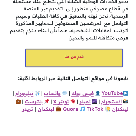
ندعو الكفاءات الوطنية الشابة التي تتطلع لبناء مستقبله
في قطاع مصرفي متطور إلى التقديم عبر المنصة
الرسمية. نحن نهتم بالتدقيق في كافة الطلبات وسيتم
التواصل مع المرشحين المستوفين للمعايير المذكورة
لترتيب المقابلات الشخصية، علماً بأن البنك يلتزم بتقديم
فرص متكافئة للنمو والتميز.
قدم من هنا
تابعونا في مواقع التواصل التالية عبر الروابط الآتية:
YouTube
فيس
بوك
|
واتساب
|
تيليجرام
|
x
انستجرام
|
تمبلر
|
تويتر
|
بنترست
|
لينكدإن
TikTok
Quora
لينكدإن
|
ثريدز