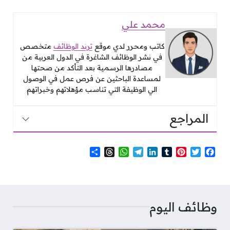
محمد علي
كاتب ومحرر لدي موقع
ترند الوظائف
متخصص
في نشر الوظائف الشاغرة في الدول العربية من
مصادرها الرسمية بعد التأكد من صحتها
لمساعدة الباحثين عن فرص عمل في الوصول
الي الوظيفة التي تناسب مؤهلاتهم وخبراتهم
المراجع
S
T
W
T
L
T
P
T
F
h
h
h
e
i
u
i
w
a
a
r
a
l
n
m
n
i
c
r
e
t
e
k
b
t
t
e
e
a
s
g
e
l
e
t
b
d
A
r
d
r
r
e
o
وظائف اليوم
s
p
a
I
e
r
o
p
m
n
s
k