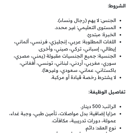
الشروط:
الجنس: لا يهم (رجال ونساء).
المستوى التعليمي: غير محدد.
الخبرة: مبتدئ.
اللغات المطلوبة: عربي، إنجليزي، فرنسي، ألماني،
إيطالي، إسباني، تركي، صيني، وأخرى.
الجنسية: جميع الجنسيات مقبولة (يمني، مصري،
سوري، مغربي، أردني، لبناني، تونسي، أفغاني،
باكستاني، عماني، سعودي، وغيرها).
لا يشترط رخصة قيادة أو مركبة.
تفاصيل الوظيفة:
الراتب: 500 دينار.
مزايا إضافية: بدل مواصلات، تأمين طبي، وجبة غداء،
عمولة، دورات تدريبية، مكافآت.
نوع العقد: دائم.