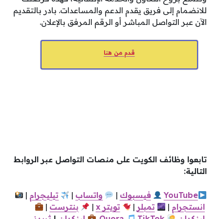
للانضمام إلى فريق يقدم الدعم والمساعدات. بادر بالتقديم
الآن عبر التواصل المباشر أو الرقم المرفق بالإعلان.
قدم من هنا
تابعوا وظائف الكويت على منصات التواصل عبر الروابط
التالية:
YouTube
فيس
بوك
|
واتساب
|
تيليجرام
|
انستجرام
|
تمبلر
|
تويتر x
|
بنترست
|
لينكدإن
TikTok
Quora
لينكدإن
|
ثريدز