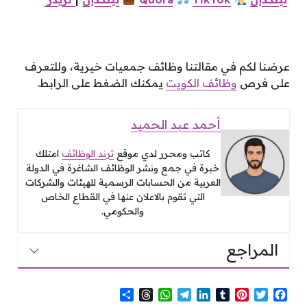
عرضنا لكم في مقالتنا وظائف جمعيات خيرية، وللتعرف
على فرص
وظائف الكويت
يمكنك الضغط على الرابط.
أحمد عبد الحميد
كاتب ومحرر لدي موقع
ترند الوظائف
امتلك
خبرة في جمع ونشر الوظائف الشاغرة في الدولة
العربية من الحسابات الرسمية للهيئات والشركات
التي تقوم بالاعلان عنها في القطاع الخاص
والحكومي.
المراجع
S
T
W
T
L
T
P
T
F