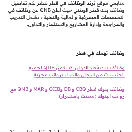
متابعي موقع
ترند الوظائف
في قطر ننشر لكم تفاصيل
وظائف بنك قطر الوطني ح
يث أعلن QNB عن وظائف في
التخصصات المصرفية والمالية والتقنية ، تشمل التدريب
والمراجعة وإدارة المشاريع والاستثمار والتداول.
وظائف تهمك في قطر
وظائف بنك قطر الدولي الإسلامي QIIB لجميع
الجنسيات من الرجال والنساء برواتب مجزية
وظائف بنوك قطر CBQ و DB وQIIB و MAR و QNB مع
رواتب البنوك (محدث باستمرار)
وفيما يلي عرض للمسميات الوظيفية وتفاصيلها وطريقة