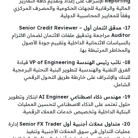
Reporting
الإشراف على إعداد وتقديم كافة التقارير
المالية والرقابية للجهات الحكومية والمصرف المركزي
وفقاً للمعايير المحاسبية الدولية.
17- مدقق ائتمان أول Senior Credit Reviewer –
Auditor
مراجعة وتدقيق ملفات الائتمان لضمان الالتزام
بالسياسات الائتمانية الداخلية وتقييم جودة الأصول
والمخاطر المرتبطة بها.
18- نائب رئيس الهندسة VP of Engineering
قيادة
الفرق التقنية والهندسية لتطوير البنية التحتية البرمجية
للبنك والإشراف على خارطة طريق التحول الرقمي
الشامل.
19- مهندس ذكاء اصطناعي AI Engineer
ابتكار وتطوير
حلول تعتمد على الذكاء الاصطناعي لتحسين العمليات
البنكية الداخلية وتخصيص خدمات العملاء الرقمية.
20- متداول عملات أجنبية أول Senior FX Trader
إدارة
عمليات التداول في سوق العملات الأجنبية وتنفيذ