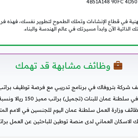
هنية في قطاع الإنشاءات وتملك الطموح لتطوير نفسك، فهذه فر
الذاتية الآن وابدأ مسيرتك في عالم الهندسة والبناء.
وظائف مشابهة قد تهمك
 شركة بتروفاك في برنامج تدريبي مع فرصة توظيف برات
مان للبنات (تجميل) براتب مميز 150 ريالا ونسبة لجميع الجنسيات
ائف وزارة العمل سلطنة عمان اليوم للجنسين في الامم الم
لاسكان العماني لدى منصة توطين للباحثين عن العمل براتب 1850 ري