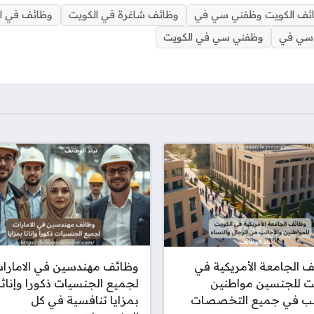
e
a
s
ئف الكويت وظفني سي في
وظائف شاغرة في الكويت
وظائف في ال
d
A
 سي في
وظفني سي في الكويت
s
p
p
 الجامعة الأمريكية في
وظائف مهندسين في الامارا
ت للجنسين مواطنين
لجميع الجنسيات ذكورا وإناثا
نب في جميع التخصصات
بمزايا تنافسية في كل