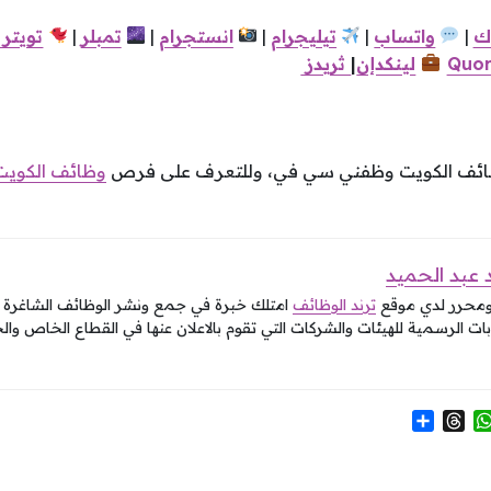
ك
|
واتساب
|
تيليجرام
|
انستجرام
|
تمبلر
|
تويتر
Quor
لينكدإن
|
ثريدز
وظائف الكويت وظفني سي في، وللتعرف على فرص
وظائف الكويت
عبد الحميد
ومحرر لدي موقع
ترند الوظائف
امتلك خبرة في جمع ونشر الوظائف الشاغرة في
ات الرسمية للهيئات والشركات التي تقوم بالاعلان عنها في القطاع الخاص وال
S
T
W
h
h
h
a
r
a
r
e
t