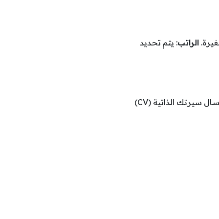
الراتب
: يتم تحديد
إذا كنت تمتلك الخبرة المطلوبة والجاهزية للانضمام للعمل في أقرب وقت ممكن، يرجى إرسال سيرتك الذاتية (CV)