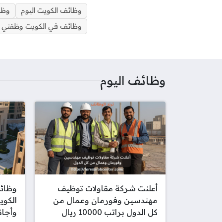
g
e
l
e
t
b
وظائف الكويت اليوم
وظا
r
d
r
r
e
o
وظائف في الكويت وظفني
a
I
e
r
o
m
n
s
k
t
وظائف اليوم
أعلنت شركة مقاولات توظيف
وظائف
مهندسين وفورمان وعمال من
الكوي
كل الدول براتب 10000 ريال
وأجا