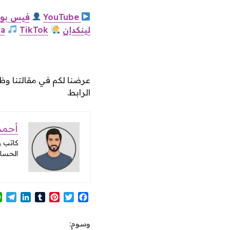
YouTube
فيس
بو
لينكدإن
TikTok
a
عرضنا لكم في مقالتنا 
الرابط.
أحمد 
كاتب 
الحساب
T
L
T
P
T
F
e
i
u
i
w
a
l
n
m
n
i
c
وسوم:
e
k
b
t
t
e