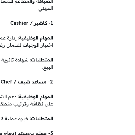
الضيافة والمطاعم للمساه
المهني.
1- كاشير / Cashier
المهام الوظيفية
: إدارة ع
اختيار الوجبات لضمان رضا
المتطلبات
: شهادة ثانوية
البيع.
2- مساعد شيف / Assistant Chef
المهام الوظيفية
: دعم ال
على نظافة وترتيب منطقة
المتطلبات
: خبرة عملية 
3- معلم بروستد (دجاج مقلي) / Broasted Teacher (Fried Chicken)