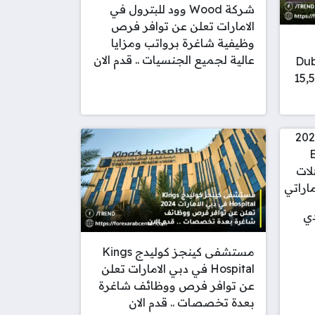
شركة Wood وود للبترول في
الامارات تعلن عن توافر فرص
وظيفية شاغرة برواتب ومزايا
عالية لجميع الجنسيات .. قدم الان
Dubai
برواتب تصل 15,500
دي
مستشفى كينجز كوليدج Kings
Hospital في دبي الامارات تعلن
عن توافر فرص ووظائف شاغرة
بعدة تخصصات .. قدم الان