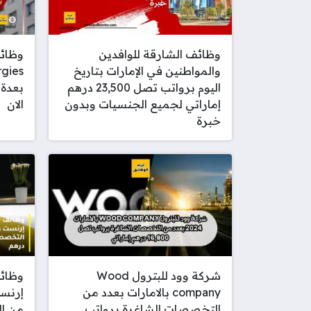
وظائف الشارقة للوافدين
وظائف
والمواطنين في الإمارات بتاريخ
اليوم برواتب تصل 23,500 درهم
بعدة 
إماراتي لجميع الجنسيات وبدون
الان
خبرة
شركة وود للبترول Wood
وظائ
company بالامارات بعدد من
التخصصات الشاغرة برواتب
من ا