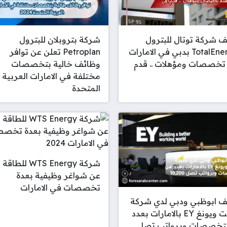
 شركة توتال للبترول
شركة بتروبلان للبترول
TotalEnergies بدبي في الامارات
Petroplan تعلن عن توافر
تخصصات ومؤهلات .. قدم
وظائف خالية بتخصصات
مختلفة في الامارات العربية
المتحدة
شركة WTS Energy لل
عن شواغر وظيفية بعدة
تخصصات في الامارات
ف ابوظبي ودبي لدي شركة
إرنست ويونغ EY بالامارات بعدد
لتخصصات وبرواتب تصل