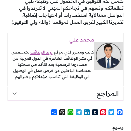
نتمنى لكم التوفيق في الحصول على وظيفة تلبي
تطلعاتكم وتسهم في نجاحكم المهني. لا تترددوا في
التواصل معنا لأية استفسارات أو احتياجات إضافية.
تقديرنا الكبير لفريق العمل لموقعنا. (والله ولي التوفيق).
محمد علي
كاتب ومحرر لدي موقع
ترند الوظائف
متخصص
في نشر الوظائف الشاغرة في الدول العربية من
مصادرها الرسمية بعد التأكد من صحتها
لمساعدة الباحثين عن فرص عمل في الوصول
الي الوظيفة التي تناسب مؤهلاتهم وخبراتهم
المراجع
S
T
W
T
L
T
P
T
F
h
h
h
e
i
u
i
w
a
a
r
a
l
n
m
n
i
c
وسوم:
r
e
t
e
k
b
t
t
e