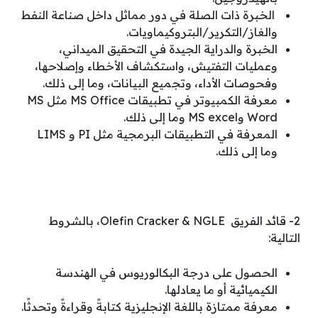
الخبرة ذات الصلة في دور مماثل داخل صناعة النفط
والغاز/التكرير/البتروكيماويات.
الخبرة والدراية الجيدة في التحقيق الميداني،
وعمليات التفتيش، واستكشاف الأخطاء وإصلاحها،
وفحوصات الأداء، وتجميع البيانات، وما إلى ذلك.
معرفة الكمبيوتر في تطبيقات MS Office مثل MS
Word وMS excel وما إلى ذلك.
المعرفة في التطبيقات البرمجية مثل PI و LIMS
وما إلى ذلك.
2- قائد الفريق Olefin Cracker & NGLE، بالشروط
التالية:
الحصول على درجة البكالوريوس في الهندسة
الكيميائية أو ما يعادلها.
معرفة ممتازة باللغة الإنجليزية كتابةً وقراءةً وتحدثًا.