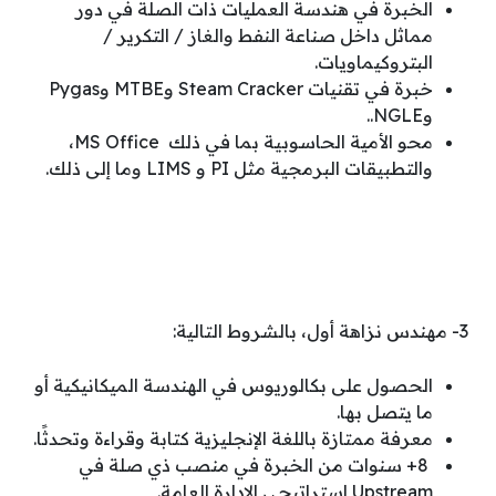
الخبرة في هندسة العمليات ذات الصلة في دور
مماثل داخل صناعة النفط والغاز / التكرير /
البتروكيماويات.
خبرة في تقنيات Steam Cracker وMTBE وPygas
وNGLE..
محو الأمية الحاسوبية بما في ذلك MS Office،
والتطبيقات البرمجية مثل PI و LIMS وما إلى ذلك.
3- مهندس نزاهة أول، بالشروط التالية:
الحصول على بكالوريوس في الهندسة الميكانيكية أو
ما يتصل بها.
معرفة ممتازة باللغة الإنجليزية كتابة وقراءة وتحدثًا.
8+ سنوات من الخبرة في منصب ذي صلة في
Upstream استراتيجي الإدارة العامة.