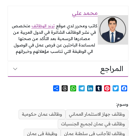
محمد علي
كاتب ومحرر لدي موقع
ترند الوظائف
متخصص
في نشر الوظائف الشاغرة في الدول العربية من
مصادرها الرسمية بعد التأكد من صحتها
لمساعدة الباحثين عن فرص عمل في الوصول
الي الوظيفة التي تناسب مؤهلاتهم وخبراتهم
المراجع
S
T
W
T
L
T
P
T
F
h
h
h
e
i
u
i
w
a
a
r
a
l
n
m
n
i
c
وسوم:
r
e
t
e
k
b
t
t
e
e
a
s
g
e
l
e
t
b
وظائف جهاز الاستثمار العماني
وظائف عمان حكومية
d
A
r
d
r
r
e
o
وظائف في عمان لجميع الجنسيات
s
p
a
I
e
r
o
p
m
n
s
k
وظائف للأجانب في سلطنة عمان
وظيفة في عمان