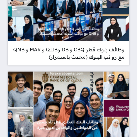
وظائف بنوك قطر CBQ و DB وQIIB و MAR و QNB
مع رواتب البنوك (محدث باستمرار)