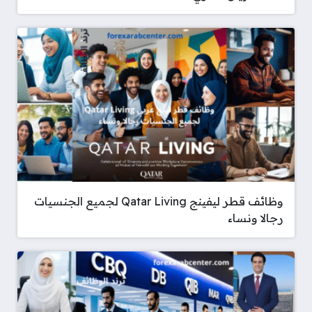
وظائف قطر ليفينج Qatar Living لجميع الجنسيات
رجالا ونساء