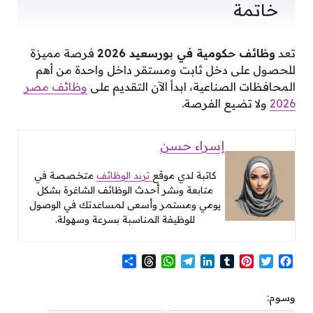
خاتمة
تعد
وظائف حكومية في بورسعيد 2026
فرصة مميزة
للحصول على دخل ثابت ومستقر داخل واحدة من أهم
المحافظات الصناعية، ابدأ الآن التقديم على
وظائف مصر
2026
ولا تضيع الفرصة.
إسراء حسن
كاتبة لدي موقع
ترند الوظائف
متخصصة في
متابعة ونشر أحدث الوظائف الشاغرة بشكل
يومي ومستمر وأسعى لمساعدتك في الوصول
للوظيفة المناسبة بسرعة وسهولة.
S
T
W
T
L
T
P
T
F
h
h
h
e
i
u
i
w
a
a
r
a
l
n
m
n
i
c
وسوم:
r
e
t
e
k
b
t
t
e