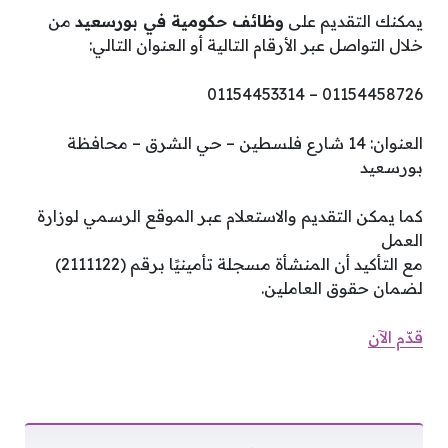
يمكنك التقديم على
وظائف حكومية في بورسعيد
من
خلال التواصل عبر الأرقام التالية أو العنوان التالي:
01154458726 – 01154453314
العنوان: 14 شارع فلسطين – حي الشرق – محافظة
بورسعيد
كما يمكن التقديم والاستعلام عبر الموقع الرسمي لوزارة
العمل
مع التأكيد أن المنشأة مسجلة تأمينيًا برقم (2111122)
لضمان حقوق العاملين.
قدّم الآن