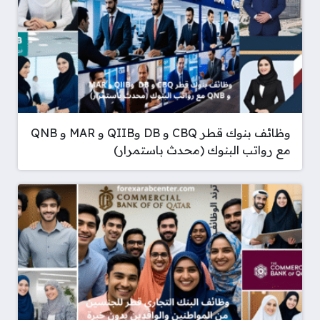
وظائف بنوك قطر CBQ و DB وQIIB و MAR و QNB
مع رواتب البنوك (محدث باستمرار)