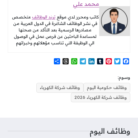
محمد علي
كاتب ومحرر لدي موقع
ترند الوظائف
متخصص
في نشر الوظائف الشاغرة في الدول العربية من
مصادرها الرسمية بعد التأكد من صحتها
لمساعدة الباحثين عن فرص عمل في الوصول
الي الوظيفة التي تناسب مؤهلاتهم وخبراتهم
S
T
W
T
L
T
P
T
F
h
h
h
e
i
u
i
w
a
a
r
a
l
n
m
n
i
c
وسوم:
r
e
t
e
k
b
t
t
e
e
a
s
g
e
l
e
t
b
وظائف حكومية اليوم
وظائف شركة الكهرباء
d
A
r
d
r
r
e
o
وظائف شركة الكهرباء 2026
s
p
a
I
e
r
o
p
m
n
s
k
t
وظائف اليوم