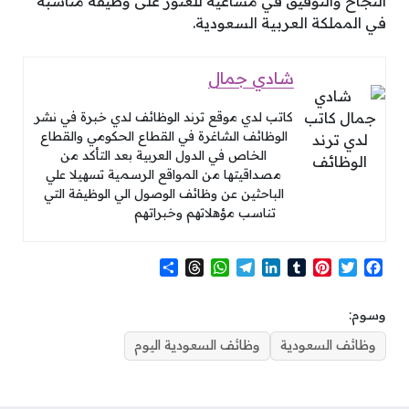
النجاح والتوفيق في مساعيه للعثور على وظيفة مناسبة
في المملكة العربية السعودية.
شادي جمال
كاتب لدي موقع ترند الوظائف لدي خبرة في نشر
الوظائف الشاغرة في القطاع الحكومي والقطاع
الخاص في الدول العربية بعد التأكد من
مصداقيتها من المواقع الرسمية تسهيلا علي
الباحثين عن وظائف الوصول الي الوظيفة التي
تناسب مؤهلاتهم وخبراتهم
S
T
W
T
L
T
P
T
F
h
h
h
e
i
u
i
w
a
a
r
a
l
n
m
n
i
c
وسوم:
r
e
t
e
k
b
t
t
e
e
a
s
g
e
l
e
t
b
وظائف السعودية
وظائف السعودية اليوم
d
A
r
d
r
r
e
o
s
p
a
I
e
r
o
p
m
n
s
k