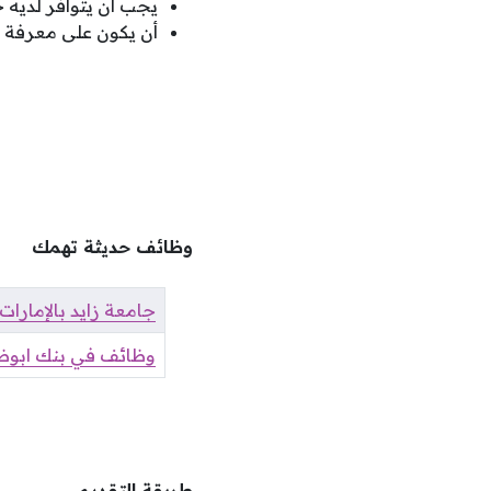
يجب أن يتوافر لديه 
أن يكون على معرفة بتطبيقات (MS Office (Word وcel
وظائف حديثة تهمك
جامعة زايد بالإمارا
وظائف في بنك ابوظبي
طريقة التقديم