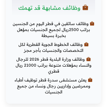
وظائف مشابهة قد تهمك
وظائف سائقين في قطر اليوم من الجنسين
براتب 2500ريال لجميع الجنسيات بمؤهل
بخبرة بسيطة
وظائف الخطوط الجوية القطرية لكل
التخصصات والجنسيات بأجر مجز
وظائف وزارة البلدية قطر 2026 للرجال
والنساء بمؤهلات متنوعة براتب 21000 ريال
قطري
يعلن مستشفى سدرة قطر توظيف أطباء
وممرضين وإداريين رجال ونساء من جميع
الجنسيات