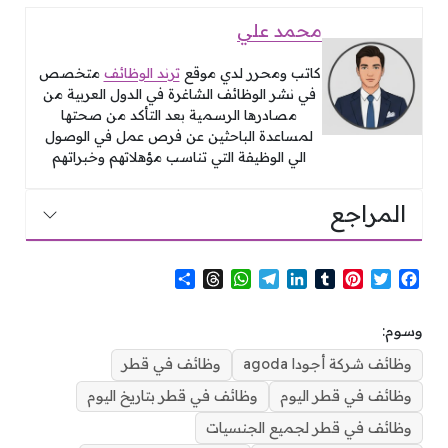
محمد علي
كاتب ومحرر لدي موقع
ترند الوظائف
متخصص
في نشر الوظائف الشاغرة في الدول العربية من
مصادرها الرسمية بعد التأكد من صحتها
لمساعدة الباحثين عن فرص عمل في الوصول
الي الوظيفة التي تناسب مؤهلاتهم وخبراتهم
المراجع
S
T
W
T
L
T
P
T
F
h
h
h
e
i
u
i
w
a
a
r
a
l
n
m
n
i
c
وسوم:
r
e
t
e
k
b
t
t
e
e
a
s
g
e
l
e
t
b
وظائف شركة أجودا agoda
وظائف في قطر
d
A
r
d
r
r
e
o
وظائف في قطر اليوم
وظائف في قطر بتاريخ اليوم
s
p
a
I
e
r
o
p
m
n
s
k
وظائف في قطر لجميع الجنسيات
t