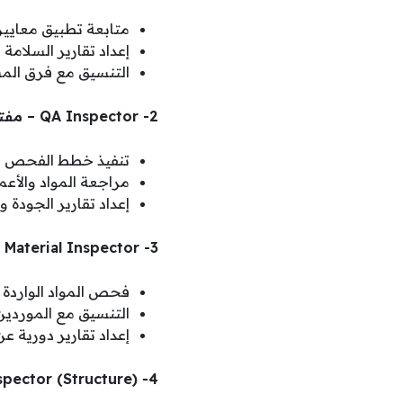
متابعة تطبيق معايير
إعداد تقارير السلامة
التنسيق مع فرق المشر
2- QA Inspector – مفتش ضبط الجودة
تنفيذ خطط الفحص وض
مراجعة المواد والأعم
إعداد تقارير الجودة 
3- Material Inspector – مفتش مواد
فحص المواد الواردة إ
التنسيق مع الموردين
إعداد تقارير دورية عن
4- Work Inspector (Structure) – مفتش أعمال إنشائية