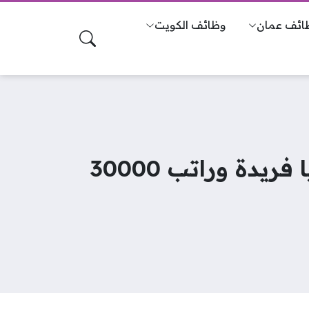
ائف عمان
وظائف الكويت
وظائف دوام جزئي مسائي (wsp qatar careers) بمزايا فريدة وراتب 30000