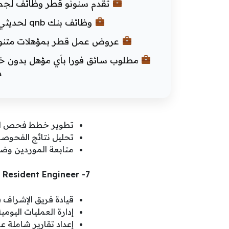
تقدم سنونو قطر وظائف لجميع
وظائف بنك qnb لحديثي التخرج من الرجال والنساء (جميع الجنسيات)
عروض عمل قطر بمؤهلات متنوعة و راتب 40000 ريال لكافة الج
د
تطوير خطط فحص الم
تحليل نتائج الفحوصا
متابعة الموردين وضمان
7- Senior Resident Engineer – مهندس مقيم أول
قيادة فريق الإشراف 
إدارة العمليات اليوم
إعداد تقارير شاملة ع