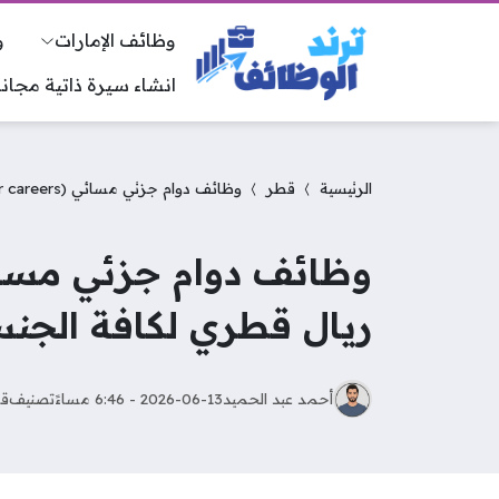
وظائف الإمارات
و
انشاء سيرة ذاتية مجانا
الرئيسية
قطر
وظائف دوام جزئي مسائي (wsp qatar careers) بمزايا فريدة وراتب 30000 ريال قطري لكافة الجنسيات
ريال قطري لكافة الجن
أحمد عبد الحميد
2026-06-13 - 6:46 مساءً
تصنيف
ق