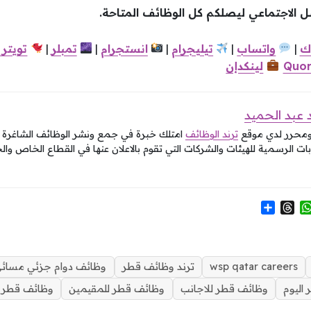
صل الاجتماعي ليصلكم كل الوظائف المتاحة.
ك
|
واتساب
|
تيليجرام
|
انستجرام
|
تمبلر
|
تويتر
Quor
لينكدإن
عبد الحميد
ومحرر لدي موقع
ترند الوظائف
امتلك خبرة في جمع ونشر الوظائف الشاغرة في
ات الرسمية للهيئات والشركات التي تقوم بالاعلان عنها في القطاع الخاص وال
S
T
W
h
h
h
a
r
a
r
e
t
e
a
s
wsp qatar careers
ترند وظائف قطر
وظائف دوام جزئي مسائ
d
A
اليوم
وظائف قطر للاجانب
وظائف قطر للمقيمين
وظائف قطر ل
s
p
p