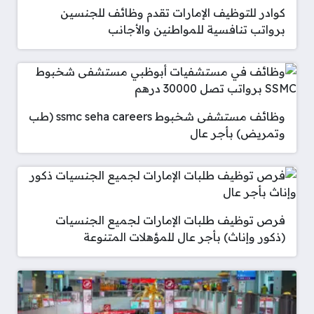
كوادر للتوظيف الإمارات تقدم وظائف للجنسين
برواتب تنافسية للمواطنين والأجانب
وظائف مستشفى شخبوط ssmc seha careers (طب
وتمريض) بأجر عال
فرص توظيف طلبات الإمارات لجميع الجنسيات
(ذكور وإناث) بأجر عال للمؤهلات المتنوعة