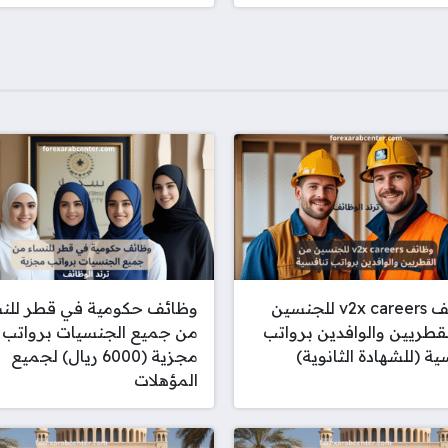
وظائف v2x careers للجنسين
وظائف حكومية في قطر للنس
قطريين والوافدين برواتب
من جميع الجنسيات برواتب
ية (للشهادة الثانوية)
مجزية (6000 ريال) لجميع
المؤهلات