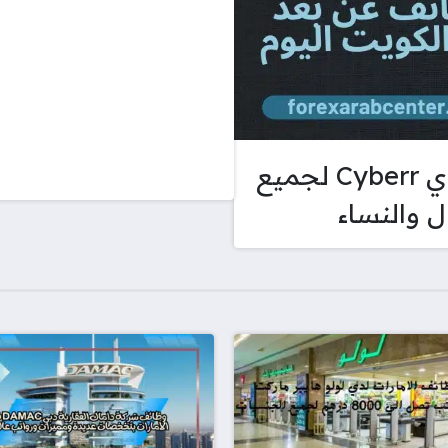
وظائف اونلاين في الكويت لدي Cyberr لجميع
 والنساء