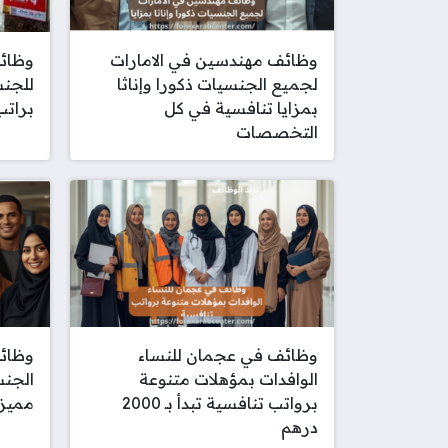
وظائف مهندسين في الامارات
وظائف
لجميع الجنسيات ذكورا وإناثا
للجن
بمزايا تنافسية في كل
برات
التخصصات
وظائف في عجمان للنساء
وظائ
الوافدات بمؤهلات متنوعة
الجنس
برواتب تنافسية تبدأ بـ 2000
مميز
درهم