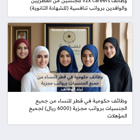
وظائف v2x careers للجنسين من القطريين
والوافدين برواتب تنافسية (للشهادة الثانوية)
وظائف حكومية في قطر للنساء من جميع
الجنسيات برواتب مجزية (6000 ريال) لجميع
المؤهلات