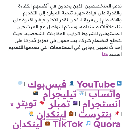
ندعو المتخصصين الذين يجدون في أنفسهم الكفاءة
والقدرة على قيادة جهود تنمية الموارد إلى التقديم
والانضمام إلى فريقنا. نحن نقدر الاحترافية والقدرة على
بناء علاقات مستدامة، وسيتم التواصل مع المرشحين
المستوفين للشروط لترتيب المقابلات الشخصية، حيث
نتطلع لانضمام شركاء يساهمون في تعزيز قدرتنا على
إحداث تغيير إيجابي في المجتمعات التي نخدمها.للتقديم
اضغط
هن
ا
YouTube
فيس
بوك
|
واتساب
تيليجرام
|
|
تويتر
انستجرام
تمبلر
|
|
x
لينكدإن
بنترست
|
|
Quora
TikTok
لينكدإن