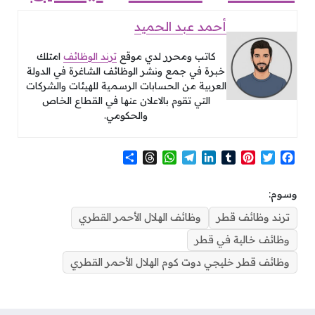
أحمد عبد الحميد
كاتب ومحرر لدي موقع
ترند الوظائف
امتلك
خبرة في جمع ونشر الوظائف الشاغرة في الدولة
العربية من الحسابات الرسمية للهيئات والشركات
التي تقوم بالاعلان عنها في القطاع الخاص
والحكومي.
S
T
W
T
L
T
P
T
F
h
h
h
e
i
u
i
w
a
a
r
a
l
n
m
n
i
c
وسوم:
r
e
t
e
k
b
t
t
e
e
a
s
g
e
l
e
t
b
ترند وظائف قطر
وظائف الهلال الأحمر القطري
d
A
r
d
r
r
e
o
وظائف خالية في قطر
s
p
a
I
e
r
o
p
m
n
s
k
وظائف قطر خليجي دوت كوم الهلال الأحمر القطري
t