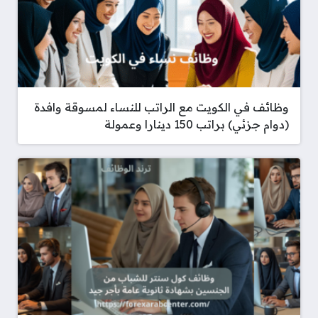
وظائف في الكويت مع الراتب للنساء لمسوقة وافدة
(دوام جزئي) براتب 150 دينارا وعمولة