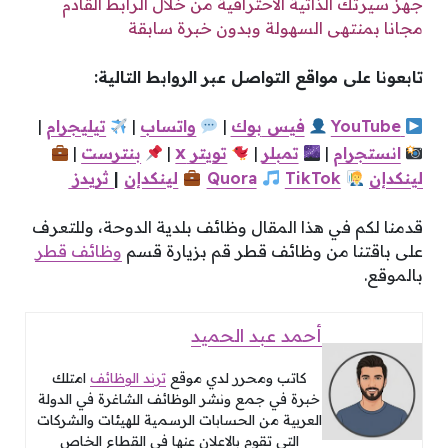
جهز سيرتك الذاتية الاحترافية من خلال الرابط القادم
مجانا بمنتهى السهولة وبدون خبرة سابقة
تابعونا على مواقع التواصل عبر الروابط التالية:
YouTube
فيس
بوك
|
واتساب
|
تيليجرام
|
x
انستجرام
|
تمبلر
|
تويتر
|
بنترست
|
لينكدإن
TikTok
Quora
لينكدإن
|
ثريدز
قدمنا لكم في هذا المقال وظائف بلدية الدوحة، وللتعرف
على باقتنا من وظائف قطر قم بزيارة قسم
وظائف قطر
بالموقع.
أحمد عبد الحميد
كاتب ومحرر لدي موقع
ترند الوظائف
امتلك
خبرة في جمع ونشر الوظائف الشاغرة في الدولة
العربية من الحسابات الرسمية للهيئات والشركات
التي تقوم بالاعلان عنها في القطاع الخاص