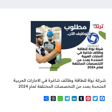
شركة نواة للطاقة وظائف شاغرة في الامارات العربية
المتحدة بعدد من التخصصات المختلفة لعام 2024
S
T
W
T
L
T
P
T
F
h
h
h
e
i
u
i
w
a
a
r
a
l
n
m
n
i
c